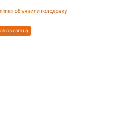
mline» объявили голодовку
ships.com.ua