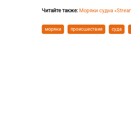
Читайте также:
Моряки судна «Strea
моряки
происшествия
суда