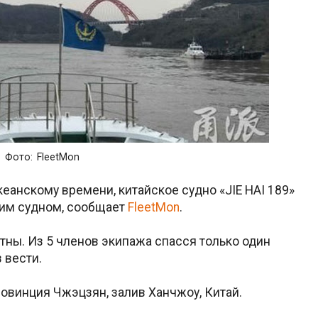
Фото: FleetMon
кеанскому времени, китайское судно «JIE HAI 189»
гим судном, сообщает
FleetMon
.
ны. Из 5 членов экипажа спасся только один
 вести.
овинция Чжэцзян, залив Ханчжоу, Китай.