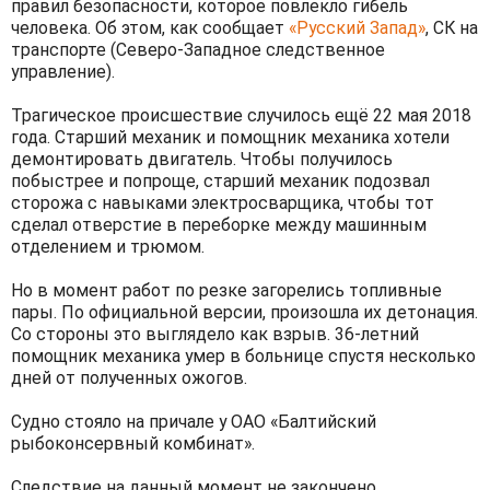
правил безопасности, которое повлекло гибель
человека. Об этом, как сообщает
«Русский Запад»
, СК на
транспорте (Северо-Западное следственное
управление).
Трагическое происшествие случилось ещё 22 мая 2018
года. Старший механик и помощник механика хотели
демонтировать двигатель. Чтобы получилось
побыстрее и попроще, старший механик подозвал
сторожа с навыками электросварщика, чтобы тот
сделал отверстие в переборке между машинным
отделением и трюмом.
Но в момент работ по резке загорелись топливные
пары. По официальной версии, произошла их детонация.
Со стороны это выглядело как взрыв. 36-летний
помощник механика умер в больнице спустя несколько
дней от полученных ожогов.
Судно стояло на причале у ОАО «Балтийский
рыбоконсервный комбинат».
Следствие на данный момент не закончено.