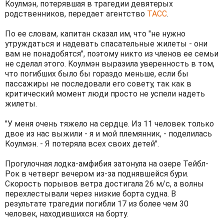
Коулмэн, потерявшая в трагедии девятерых
родственников, передает агентство
ТАСС
.
По ее словам, капитан сказал им, что "не нужно
утруждаться и надевать спасательные жилеты - они
вам не понадобятся", поэтому никто из членов ее семьи
не сделал этого. Коулмэн выразила уверенность в том,
что погибших было бы гораздо меньше, если бы
пассажиры не последовали его совету, так как в
критический момент люди просто не успели надеть
жилеты.
"У меня очень тяжело на сердце. Из 11 человек только
двое из нас выжили - я и мой племянник, - поделилась
Коулмэн. - Я потеряла всех своих детей".
Прогулочная лодка-амфибия затонула на озере Тейбл-
Рок в четверг вечером из-за поднявшейся бури.
Скорость порывов ветра достигала 26 м/с, а волны
перехлестывали через низкие борта судна. В
результате трагедии погибли 17 из более чем 30
человек, находившихся на борту.