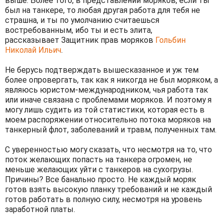
выше. Более того, в представлении моряков, если ты
был на танкере, то любая другая работа для тебя не
страшна, и ты по умолчанию считаешься
востребованным, ибо ты и есть элита,
рассказывает Защитник прав моряков
Гольбин
Николай Ильич
.
Не берусь подтверждать вышесказанное и уж тем
более опровергать, так как я никогда не был моряком, а
являюсь юристом-международником, чья работа так
или иначе связана с проблемами моряков. И поэтому я
могу лишь судить из той статистики, которая есть в
моем распоряжении относительно потока моряков на
танкерный флот, заболеваний и травм, полученных там.
С уверенностью могу сказать, что несмотря на то, что
поток желающих попасть на танкера огромен, не
меньше желающих уйти с танкеров на сухогрузы.
Причины? Все банально просто. Не каждый моряк
готов взять высокую планку требований и не каждый
готов работать в полную силу, несмотря на уровень
заработной платы.