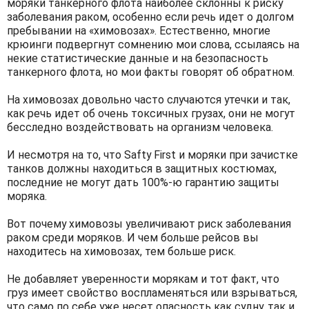
моряки танкерного флота наиболее склонны к риску
заболевания раком, особенно если речь идет о долгом
пребывании на «химовозах». Естественно, многие
крюинги подвергнут сомнению мои слова, ссылаясь на
некие статистические данные и на безопасность
танкерного флота, но мои факты говорят об обратном.
На химовозах довольно часто случаются утечки и так,
как речь идет об очень токсичных грузах, они не могут
бесследно воздействовать на организм человека.
И несмотря на то, что Safty First и моряки при зачистке
танков должны находиться в защитных костюмах,
последние не могут дать 100%-ю гарантию защиты
моряка.
Вот почему химовозы увеличивают риск заболевания
раком среди моряков. И чем больше рейсов вы
находитесь на химовозах, тем больше риск.
Не добавляет уверенности морякам и тот факт, что
груз имеет свойство воспламеняться или взрываться,
что само по себе уже несет опасность как судну, так и