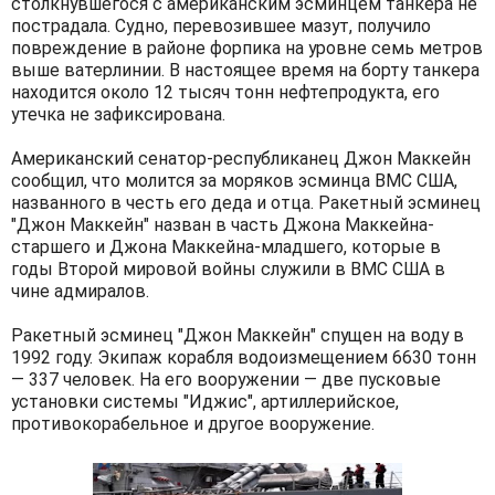
столкнувшегося с американским эсминцем танкера не
пострадала. Судно, перевозившее мазут, получило
повреждение в районе форпика на уровне семь метров
выше ватерлинии. В настоящее время на борту танкера
находится около 12 тысяч тонн нефтепродукта, его
утечка не зафиксирована.
Американский сенатор-республиканец Джон Маккейн
сообщил, что молится за моряков эсминца ВМС США,
названного в честь его деда и отца. Ракетный эсминец
"Джон Маккейн" назван в часть Джона Маккейна-
старшего и Джона Маккейна-младшего, которые в
годы Второй мировой войны служили в ВМС США в
чине адмиралов.
Ракетный эсминец "Джон Маккейн" спущен на воду в
1992 году. Экипаж корабля водоизмещением 6630 тонн
— 337 человек. На его вооружении — две пусковые
установки системы "Иджис", артиллерийское,
противокорабельное и другое вооружение.