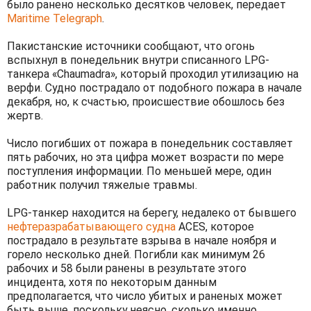
было ранено несколько десятков человек, передает
Maritime Telegraph
.
Пакистанские источники сообщают, что огонь
вспыхнул в понедельник внутри списанного LPG-
танкера «Chaumadra», который проходил утилизацию на
верфи. Судно пострадало от подобного пожара в начале
декабря, но, к счастью, происшествие обошлось без
жертв.
Число погибших от пожара в понедельник составляет
пять рабочих, но эта цифра может возрасти по мере
поступления информации. По меньшей мере, один
работник получил тяжелые травмы.
LPG-танкер находится на берегу, недалеко от бывшего
нефтеразрабатывающего судна
ACES, которое
пострадало в результате взрыва в начале ноября и
горело несколько дней. Погибли как минимум 26
рабочих и 58 были ранены в результате этого
инцидента, хотя по некоторым данным
предполагается, что число убитых и раненых может
быть выше, поскольку неясно, сколько именно