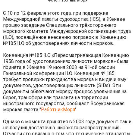
Фото: Работник Моря
С 10 по 12 февраля этого года, при поддержке
Международной палаты судоходства (ICS), в Женеве
прошло заседание Специального трёхстороннего
морского комитета Международной организации труда
(ILO), посвящённое внесению поправок в Конвенцию
№185 ILO об удостоверениях личности моряков.
Конвенция №185 ILO «Пересматривающая Конвенцию
1958 года об удостоверениях личности моряков» была
принята в Женеве 19 июня 2003 на 91-ой сессии
Генеральной конференции ILO. Конвенция № 185
требует проверки гражданства моряка и выдачи ему
документов, удостоверяющих личность (SIDs). Эти
документы облегчают моряку процесс увольнения на
берег, трансфера или транзита на территории
иностранного государства, сообщает Всеукраинская
морская газета "
РаботникМоря
"
Однако с момента принятия в 2003 году документ так и
не получил достаточно широкого распространения.
Отчасти это связано с тем, что технические стандарты,