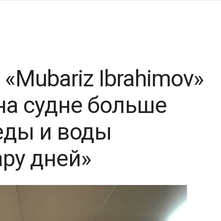
«Mubariz Ibrahimov»
 на судне больше
еды и воды
ару дней»