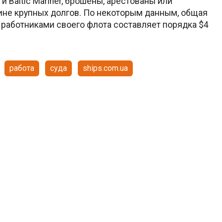
и Baltic Mariner, брошены, арестованы или
ине крупных долгов. По некоторым данным, общая
 работниками своего флота составляет порядка $4
работа
суда
ships.com.ua