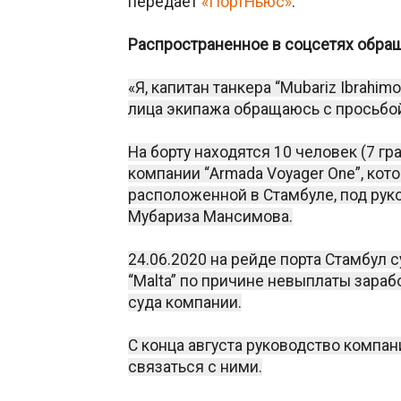
передает
«ПортНьюс»
.
Распространенное в соцсетях обращ
«Я, капитан танкера “Mubariz Ibrahim
лица экипажа обращаюсь с просьбо
На борту находятся 10 человек (7 г
компании “Armada Voyager One”, котор
расположенной в Стамбуле, под ру
Мубариза Мансимова.
24.06.2020 на рейде порта Стамбул
“Malta” по причине невыплаты зараб
суда компании.
С конца августа руководство компа
связаться с ними.