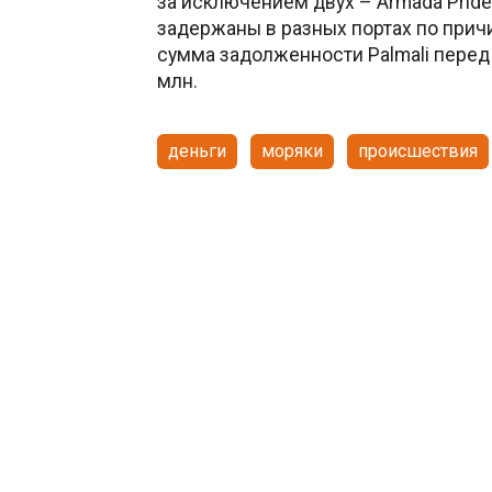
за исключением двух – Armada Pride 
задержаны в разных портах по прич
сумма задолженности Palmali перед
млн.
деньги
моряки
происшествия