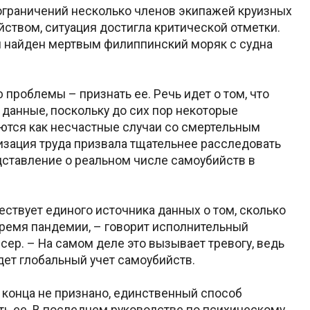
д ограничений несколько членов экипажей круизных
ством, ситуация достигла критической отметки.
л найден мертвым филиппинский моряк с судна
 проблемы – признать ее. Речь идет о том, что
 данные, поскольку до сих пор некоторые
ются как несчастные случаи со смертельным
изация труда призвала тщательнее расследовать
дставление о реальном числе самоубийств в
ществует единого источника данных о том, сколько
ремя пандемии, – говорит исполнительный
нсер. – На самом деле это вызывает тревогу, ведь
едет глобальный учет самоубийств.
конца не признано, единственный способ
ть ее. В последнем руководстве по психическому