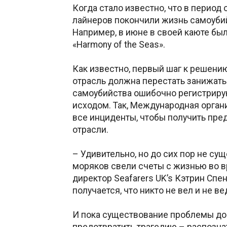
Когда стало известно, что в перио
лайнеров покончили жизнь самоубий
Например, в июне в своей каюте бы
«Harmony of the Seas».
Как известно, первый шаг к решению
отрасль должна перестать занижать
самоубийства ошибочно регистриру
исходом. Так, Международная орган
все инциденты, чтобы получить пре
отрасли.
– Удивительно, но до сих пор не су
моряков свели счеты с жизнью во в
директор Seafarers UK’s Кэтрин Спе
получается, что никто не вел и не в
И пока существование проблемы до 
предотвратить трагедию – распозна