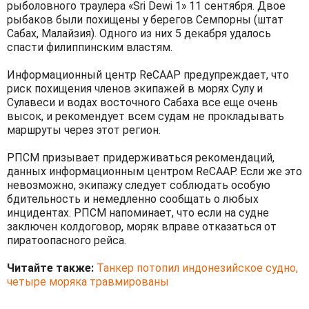
рыболовного траулера «Sri Dewi 1» 11 сентября. Двое
рыбаков были похищены у берегов Семпорны (штат
Сабах, Малайзия). Одного из них 5 декабря удалось
спасти филиппинским властям.
Информационный центр ReCAAP предупреждает, что
риск похищения членов экипажей в морях Сулу и
Сулавеси и водах восточного Сабаха все еще очень
высок, и рекомендует всем судам не прокладывать
маршруты через этот регион.
РПСМ призывает придерживаться рекомендаций,
данных информационным центром ReCAAP. Если же это
невозможно, экипажу следует соблюдать особую
бдительность и немедленно сообщать о любых
инцидентах. РПСМ напоминает, что если на судне
заключен колдоговор, моряк вправе отказаться от
пиратоопасного рейса.
Читайте также:
Танкер потопил индонезийское судно,
четыре моряка травмированы