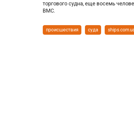
торгового судна, еще восемь челов
ВМС.
происшествия
суда
ships.com.u