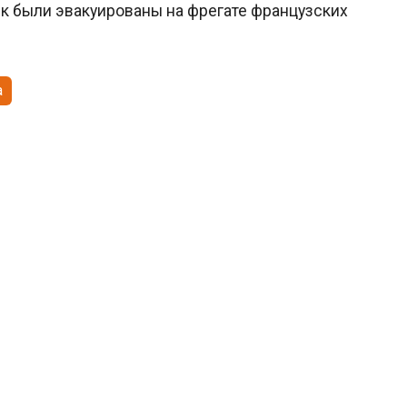
ек были эвакуированы на фрегате французских
a