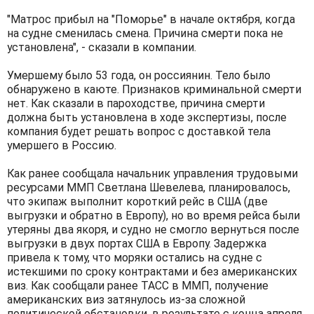
"Матрос прибыл на "Поморье" в начале октября, когда
на судне сменилась смена. Причина смерти пока не
установлена", - сказали в компании.
Умершему было 53 года, он россиянин. Тело было
обнаружено в каюте. Признаков криминальной смерти
нет. Как сказали в пароходстве, причина смерти
должна быть установлена в ходе экспертизы, после
компания будет решать вопрос с доставкой тела
умершего в Россию.
Как ранее сообщала начальник управления трудовыми
ресурсами ММП Светлана Шевелева, планировалось,
что экипаж выполнит короткий рейс в США (две
выгрузки и обратно в Европу), но во время рейса были
утеряны два якоря, и судно не смогло вернуться после
выгрузки в двух портах США в Европу. Задержка
привела к тому, что моряки остались на судне с
истекшими по сроку контрактами и без американских
виз. Как сообщали ранее ТАСС в ММП, получение
американских виз затянулось из-за сложной
политической обстановки, в результате с конца апреля