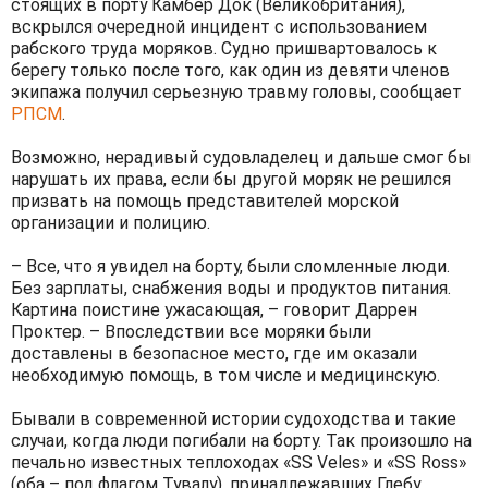
стоящих в порту Камбер Док (Великобритания),
вскрылся очередной инцидент с использованием
рабского труда моряков. Судно пришвартовалось к
берегу только после того, как один из девяти членов
экипажа получил серьезную травму головы, сообщает
РПСМ
.
Возможно, нерадивый судовладелец и дальше смог бы
нарушать их права, если бы другой моряк не решился
призвать на помощь представителей морской
организации и полицию.
– Все, что я увидел на борту, были сломленные люди.
Без зарплаты, снабжения воды и продуктов питания.
Картина поистине ужасающая, – говорит Даррен
Проктер. – Впоследствии все моряки были
доставлены в безопасное место, где им оказали
необходимую помощь, в том числе и медицинскую.
Бывали в современной истории судоходства и такие
случаи, когда люди погибали на борту. Так произошло на
печально известных теплоходах «SS Veles» и «SS Ross»
(оба – под флагом Тувалу), принадлежавших Глебу