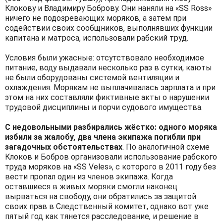
Клокову и Владимиру Боброву. Они наняли на «SS Ross»
ничего не подозревающих моряков, а затем при
содействии своих сообщников, выполнявших функции
капитана и матроса, использовали рабский труд.
Условия были ужасные: отсутствовало необходимое
питание, воду выдавали несколько раз в сутки, каюты
не были оборудованы системой вентиляции и
охлаждения. Морякам не выплачивалась зарплата и при
этом на них составляли фиктивные акты о нарушении
трудовой дисциплины и порчи судового имущества.
С недовольными разбирались жёстко: одного моряка
избили за жалобу, два члена экипажа погибли при
загадочных обстоятельствах
. По аналогичной схеме
Клоков и Бобров организовали использование рабского
труда моряков на «SS Veles», с которого в 2011 году без
вести пропал один из членов экипажа. Когда
оставшиеся в живых моряки смогли наконец
вырваться на свободу, они обратились за защитой
своих прав в Следственный комитет, однако вот уже
пятый год как тянется расследование, и решение в