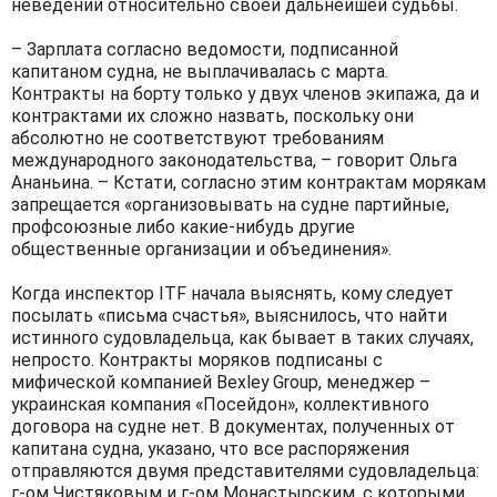
неведении относительно своей дальнейшей судьбы.
– Зарплата согласно ведомости, подписанной
капитаном судна, не выплачивалась с марта.
Контракты на борту только у двух членов экипажа, да и
контрактами их сложно назвать, поскольку они
абсолютно не соответствуют требованиям
международного законодательства, – говорит Ольга
Ананьина. – Кстати, согласно этим контрактам морякам
запрещается «организовывать на судне партийные,
профсоюзные либо какие-нибудь другие
общественные организации и объединения».
Когда инспектор ITF начала выяснять, кому следует
посылать «письма счастья», выяснилось, что найти
истинного судовладельца, как бывает в таких случаях,
непросто. Контракты моряков подписаны с
мифической компанией Bexley Group, менеджер –
украинская компания «Посейдон», коллективного
договора на судне нет. В документах, полученных от
капитана судна, указано, что все распоряжения
отправляются двумя представителями судовладельца:
г-ом Чистяковым и г-ом Монастырским, с которыми