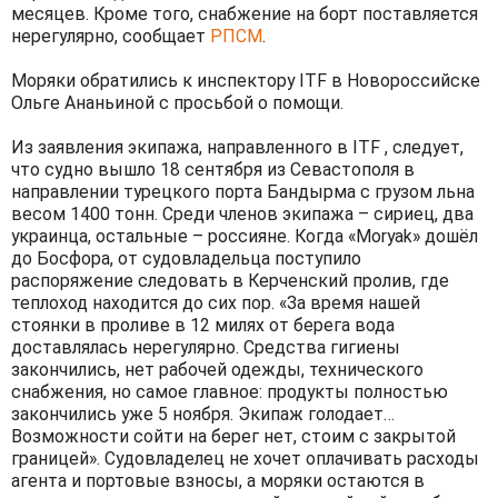
месяцев. Кроме того, снабжение на борт поставляется
нерегулярно, сообщает
РПСМ
.
Моряки обратились к инспектору ITF в Новороссийске
Ольге Ананьиной с просьбой о помощи.
Из заявления экипажа, направленного в ITF , следует,
что судно вышло 18 сентября из Севастополя в
направлении турецкого порта Бандырма с грузом льна
весом 1400 тонн. Среди членов экипажа – сириец, два
украинца, остальные – россияне. Когда «Moryak» дошёл
до Босфора, от судовладельца поступило
распоряжение следовать в Керченский пролив, где
теплоход находится до сих пор. «За время нашей
стоянки в проливе в 12 милях от берега вода
доставлялась нерегулярно. Средства гигиены
закончились, нет рабочей одежды, технического
снабжения, но самое главное: продукты полностью
закончились уже 5 ноября. Экипаж голодает…
Возможности сойти на берег нет, стоим с закрытой
границей». Судовладелец не хочет оплачивать расходы
агента и портовые взносы, а моряки остаются в