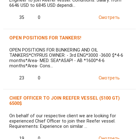
Engineer to join Reefer vessel. Conditions: Salary: from
6646 USD to 6845 USD dependi…
35
0
Смотреть
OPEN POSITIONS FOR TANKERS!
OPEN POSITIONS FOR BUNKERING AND OIL
TANKERS*CYPRUS OWNER: - 3rd ENG*3000 -3600 $*4-6
months*Area- MED. SEA*ASAP! - AB *1600*4-6
months*Area- Cons…
23
0
Смотреть
CHIEF OFFICER TO JOIN REEFER VESSEL (5100 GT)
6500$
On behalf of our respective client we are looking for
experienced Chief Officer to join their Reefer vessel.
Requirements: Experience on similar …
19
0
Смотреть